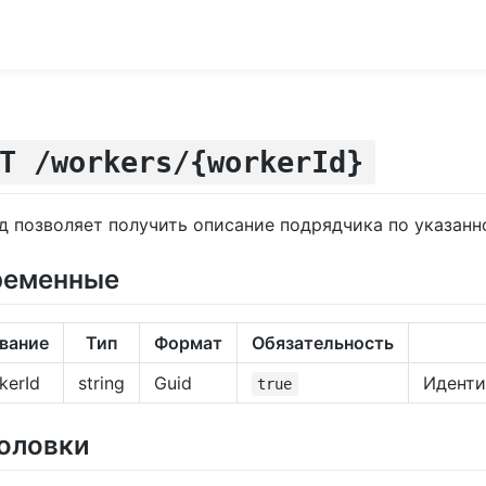
T /workers/{workerId}
д позволяет получить описание подрядчика по указанн
ременные
вание
Тип
Формат
Обязательность
kerId
string
Guid
Иденти
true
оловки