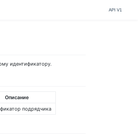
API V1
ому идентификатору.
Описание
фикатор подрядчика