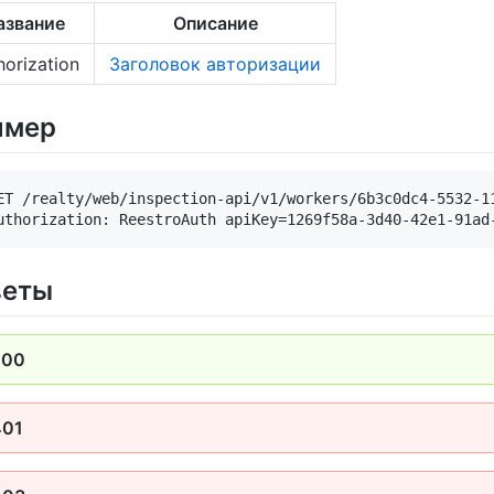
азвание
Описание
horization
Заголовок авторизации
имер
ET /realty/web/inspection-api/v1/workers/6b3c0dc4-5532-11
веты
200
401