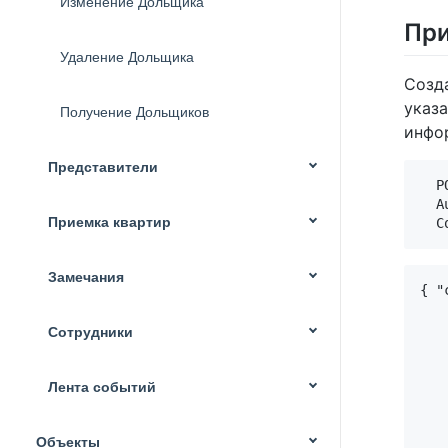
Изменение Дольщика
Пр
Удаление Дольщика
Созд
указ
Получение Дольщиков
инфо
Представители
  P
  A
Приемка квартир
Замечания
{ "
    
   
Сотрудники
   
   
   
Лента событий
    
    
Объекты
   