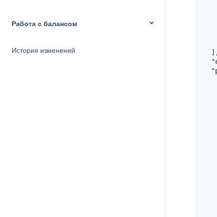
   
   
Работа с балансом
   
   
    
История изменений
  ],
  "
  "
   
   
   
   
   
   
   
   
   
   
   
   
   
   
   