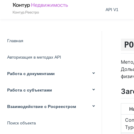
API V1
Главная
PO
Авторизация в методах API
Мето
Доль
Работа с документами
физич
Заг
Работа с субъектами
Взаимодействие с Росреестром
Н
Con
Поиск объекта
Typ