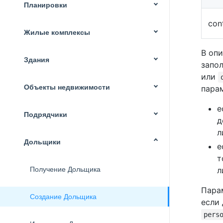
Планировки
con
Жилые комплексы
В оп
Здания
запо
или
Объекты недвижимости
пара
е
Подрядчики
д
л
Дольщики
е
т
л
Получение Дольщика
Пара
Создание Дольщика
если
pers