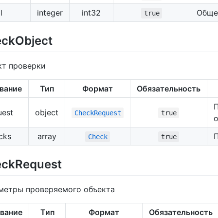
l
integer
int32
Обще
true
ckObject
кт проверки
вание
Тип
Формат
Обязательность
uest
object
CheckRequest
true
cks
array
Check
true
ckRequest
метры проверяемого объекта
вание
Тип
Формат
Обязательность