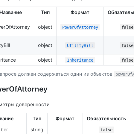
Название
Тип
Формат
Обязатель
erOfAttorney
object
PowerOfAttorney
false
tyBill
object
UtilityBill
false
eritance
object
Inheritance
false
запросе должен содержаться один из объектов
powerOf
erOfAttorney
метры доверенности
вание
Тип
Формат
Обязательность
ber
string
false