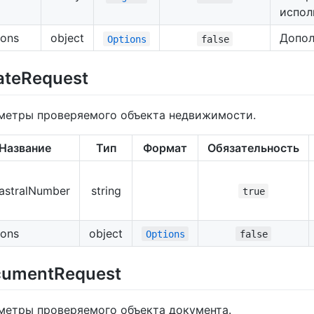
испол
ions
object
Допол
Options
false
ateRequest
метры проверяемого объекта недвижимости.
Название
Тип
Формат
Обязательность
astralNumber
string
true
ions
object
Options
false
umentRequest
метры проверяемого объекта документа.