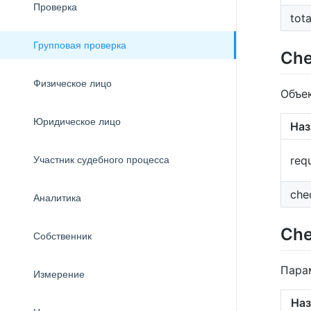
Проверка
tota
Групповая проверка
Che
Физическое лицо
Объе
Юридическое лицо
Наз
req
Участник судебного процесса
che
Аналитика
Che
Собственник
Пара
Измерение
Наз