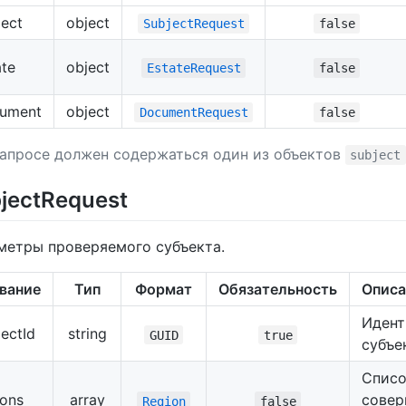
ject
object
SubjectRequest
false
ate
object
EstateRequest
false
ument
object
DocumentRequest
false
запросе должен содержаться один из объектов
subject
jectRequest
метры проверяемого субъекта.
вание
Тип
Формат
Обязательность
Описа
Идент
jectId
string
GUID
true
субъе
Списо
ions
array
совер
Region
false