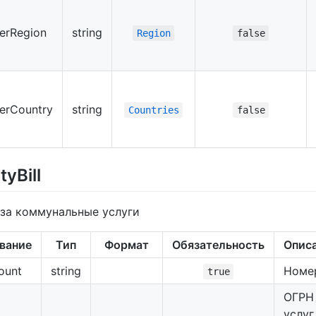
uerRegion
string
Region
false
uerCountry
string
Countries
false
ityBill
 за коммунальные услуги
вание
Тип
Формат
Обязательность
Опис
ount
string
Номе
true
ОГРН
услуг