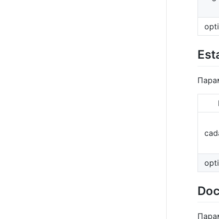
opt
Est
Пара
cad
opt
Doc
Пара