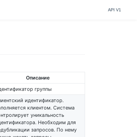
API V1
Описание
дентификатор группы
лиентский идентификатор.
аполняется клиентом. Система
онтролирует уникальность
дентификатора. Необходим для
едубликации запросов. По нему
ожно искать запросы