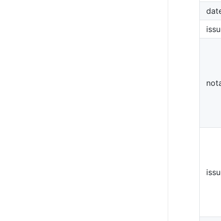
dat
iss
not
issu