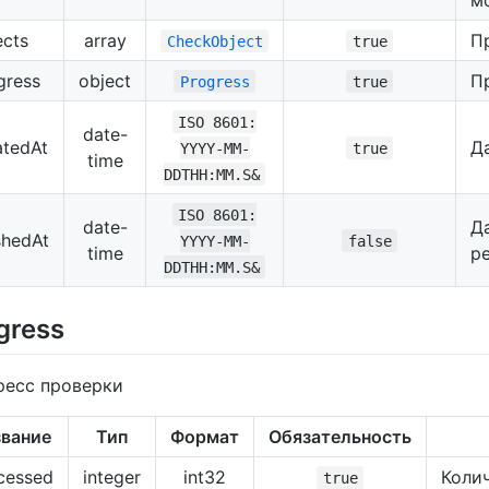
ects
array
П
CheckObject
true
gress
object
П
Progress
true
ISO 8601:
date-
atedAt
Д
YYYY-MM-
true
time
DDTHH:MM.S&
ISO 8601:
date-
Д
shedAt
YYYY-MM-
false
time
р
DDTHH:MM.S&
gress
ресс проверки
звание
Тип
Формат
Обязательность
cessed
integer
int32
Коли
true