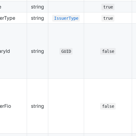
e
string
true
uerType
string
IssuerType
true
aryId
string
GUID
false
erFio
string
false