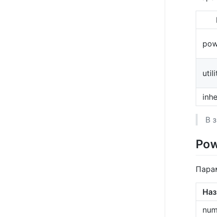
pow
utili
inh
В 
Pow
Пара
Наз
num