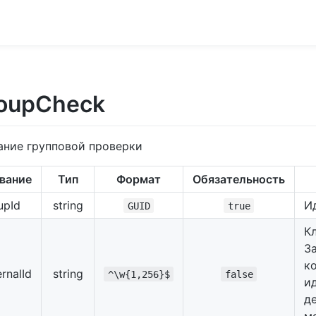
oupCheck
ание групповой проверки
вание
Тип
Формат
Обязательность
upId
string
И
GUID
true
К
З
к
rnalId
string
^\w{1,256}$
false
и
д
м