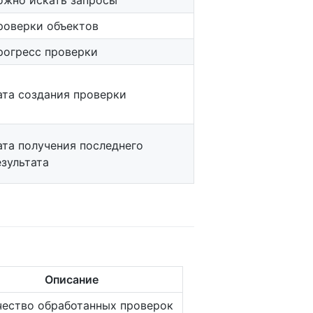
роверки объектов
рогресс проверки
ата создания проверки
ата получения последнего
езультата
Описание
чество обработанных проверок