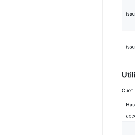
iss
iss
Util
Счет
Наз
acc