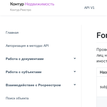
API V1
Главная
Fo
Авторизация в методах API
Пров
лиц 
Работа с документами
инос
Наз
Работа с субъектами
Взаимодействие с Росреестром
sub
Поиск объекта