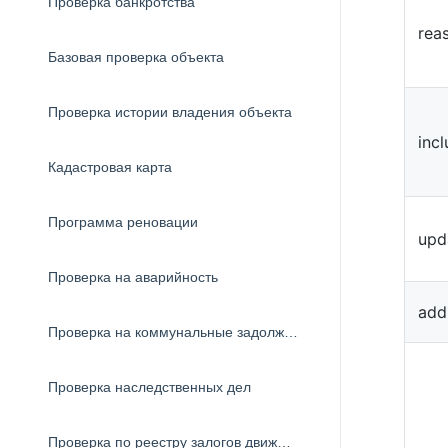
Проверка банкротства
rea
Базовая проверка объекта
Проверка истории владения объекта
inc
Кадастровая карта
Программа реновации
upd
Проверка на аварийность
add
Проверка на коммунальные задолженности
Проверка наследственных дел
Проверка по реестру залогов движимого имущества