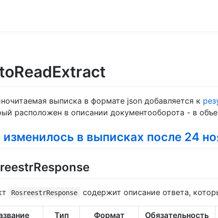
toReadExtract
ночитаемая выписка в формате json добавляется к
рез
рый расположен в описании документооборота - в объ
 изменилось в выписках после 24 н
reestrResponse
кт
содержит описание ответа, котор
RosreestrResponse
азвание
Тип
Формат
Обязательность