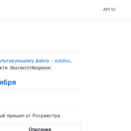
API V1
ультирующему файлу - outdoc
,
екте
RosreestrResponse
оября
ый пришел от Росреестра.
Описание