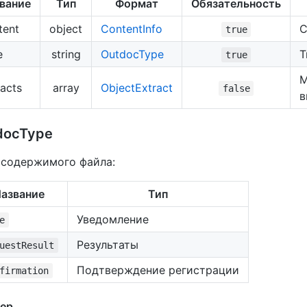
вание
Тип
Формат
Обязательность
tent
object
ContentInfo
С
true
e
string
OutdocType
Т
true
М
racts
array
ObjectExtract
false
в
docType
 содержимого файла:
азвание
Тип
Уведомление
e
Результаты
uestResult
Подтверждение регистрации
firmation
ер