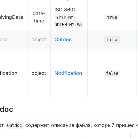
ISO 8601:
date-
eivingDate
YYYY-MM-
true
time
DDTHH:MM.S&
doc
object
Outdoc
false
fication
object
Notification
false
doc
кт
содержит описание файла, который пришел о
Outdoc