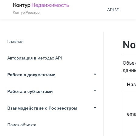
API V1
Главная
No
Авторизация в методах API
Объе
данн
Работа с документами
Наз
Работа с субъектами
Взаимодействие с Росреестром
ema
Поиск объекта